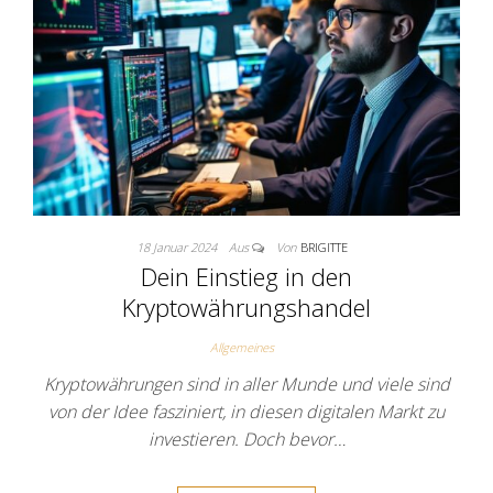
18 Januar 2024
Aus
Von
BRIGITTE
Dein Einstieg in den
Kryptowährungshandel
Allgemeines
Kryptowährungen sind in aller Munde und viele sind
von der Idee fasziniert, in diesen digitalen Markt zu
investieren. Doch bevor…