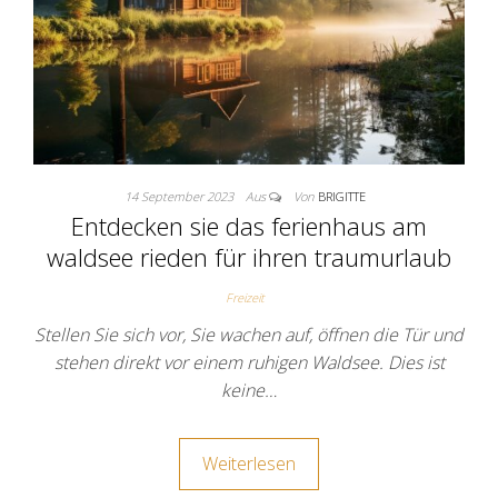
14 September 2023
Aus
Von
BRIGITTE
Entdecken sie das ferienhaus am
waldsee rieden für ihren traumurlaub
Freizeit
Stellen Sie sich vor, Sie wachen auf, öffnen die Tür und
stehen direkt vor einem ruhigen Waldsee. Dies ist
keine…
Weiterlesen