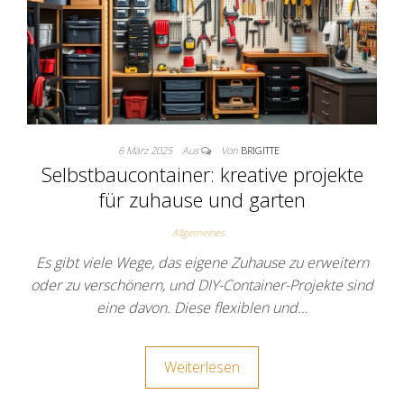
6 März 2025
Aus
Von
BRIGITTE
Selbstbaucontainer: kreative projekte
für zuhause und garten
Allgemeines
Es gibt viele Wege, das eigene Zuhause zu erweitern
oder zu verschönern, und DIY-Container-Projekte sind
eine davon. Diese flexiblen und…
Weiterlesen