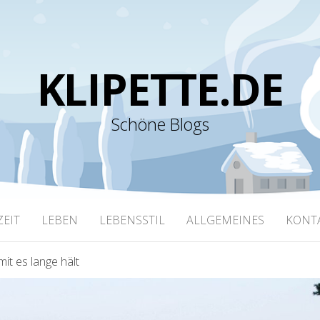
KLIPETTE.DE
Schöne Blogs
ZEIT
LEBEN
LEBENSSTIL
ALLGEMEINES
KONT
it es lange hält