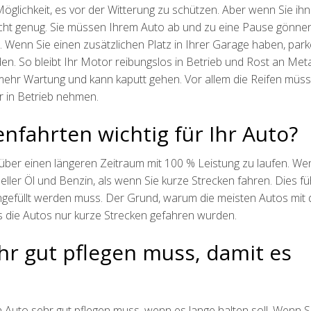
Möglichkeit, es vor der Witterung zu schützen. Aber wenn Sie ihn
 nicht genug. Sie müssen Ihrem Auto ab und zu eine Pause gönne
 Wenn Sie einen zusätzlichen Platz in Ihrer Garage haben, park
en. So bleibt Ihr Motor reibungslos in Betrieb und Rost an Metal
t mehr Wartung und kann kaputt gehen. Vor allem die Reifen müs
r in Betrieb nehmen.
fahrten wichtig für Ihr Auto?
 über einen längeren Zeitraum mit 100 % Leistung zu laufen. We
ller Öl und Benzin, als wenn Sie kurze Strecken fahren. Dies fü
hgefüllt werden muss. Der Grund, warum die meisten Autos mit
 die Autos nur kurze Strecken gefahren wurden.
r gut pflegen muss, damit es
 Auto sehr gut pflegen muss, wenn es lange halten soll. Wenn S