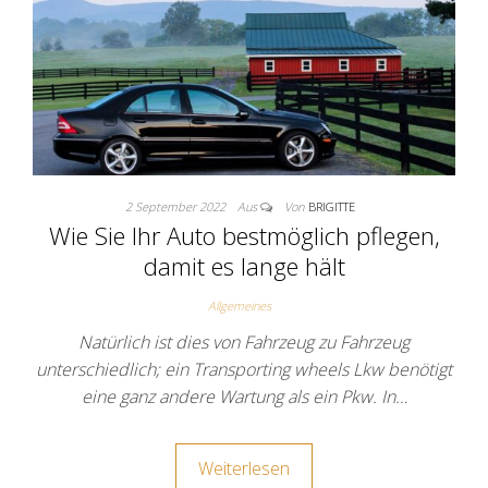
2 September 2022
Aus
Von
BRIGITTE
Wie Sie Ihr Auto bestmöglich pflegen,
damit es lange hält
Allgemeines
Natürlich ist dies von Fahrzeug zu Fahrzeug
unterschiedlich; ein Transporting wheels Lkw benötigt
eine ganz andere Wartung als ein Pkw. In…
Weiterlesen