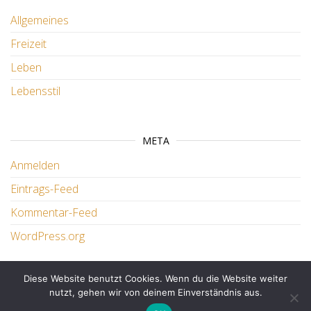
Allgemeines
Freizeit
Leben
Lebensstil
META
Anmelden
Eintrags-Feed
Kommentar-Feed
WordPress.org
Diese Website benutzt Cookies. Wenn du die Website weiter
Stolz präsentiert von
WordPress
|
Theme:
Master
nutzt, gehen wir von deinem Einverständnis aus.
Blog