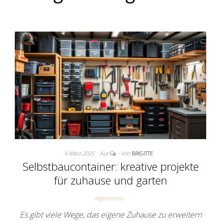
6 März 2025
Aus
Von
BRIGITTE
Selbstbaucontainer: kreative projekte
für zuhause und garten
Allgemeines
Es gibt viele Wege, das eigene Zuhause zu erweitern