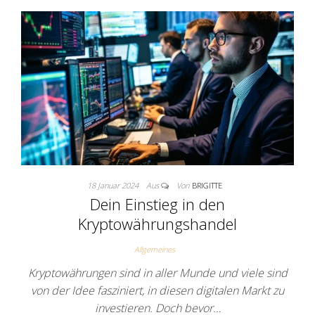
18 Januar 2024
Aus
Von
BRIGITTE
Dein Einstieg in den
Kryptowährungshandel
Allgemeines
Kryptowährungen sind in aller Munde und viele sind
von der Idee fasziniert, in diesen digitalen Markt zu
investieren. Doch bevor…