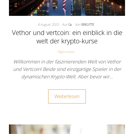
8 August 2023
Aus
Von
BRIGITTE
Vethor und vertcoin: ein einblick in die
welt der krypto-kurse
Allgemeines
Willkommen in der faszinierenden Welt von Vethor
und Vertcoin! Beide sind einzigartige Spieler in der
dynamischen Krypto-Welt. Aber bevor wir…
Weiterlesen